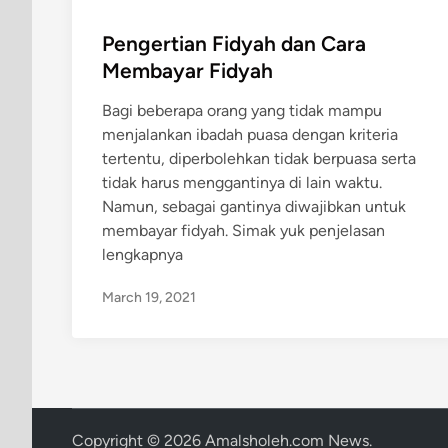
o
s
Pengertian Fidyah dan Cara
t
Membayar Fidyah
e
Bagi beberapa orang yang tidak mampu
d
menjalankan ibadah puasa dengan kriteria
i
tertentu, diperbolehkan tidak berpuasa serta
n
tidak harus menggantinya di lain waktu.
Namun, sebagai gantinya diwajibkan untuk
membayar fidyah. Simak yuk penjelasan
lengkapnya
March 19, 2021
Copyright © 2026
Amalsholeh.com News
.