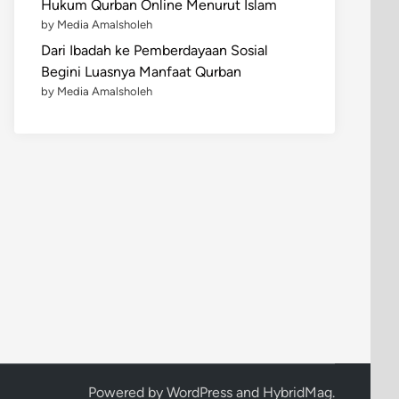
Hukum Qurban Online Menurut Islam
by Media Amalsholeh
Dari Ibadah ke Pemberdayaan Sosial
Begini Luasnya Manfaat Qurban
by Media Amalsholeh
Powered by
WordPress
and
HybridMag
.