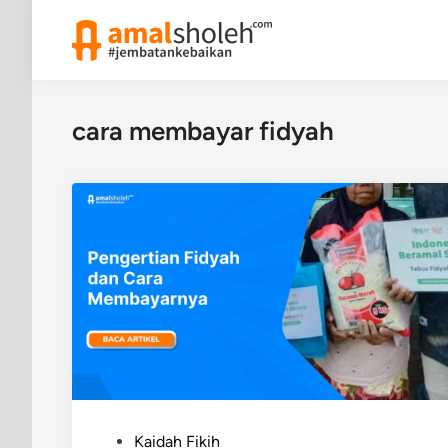
Skip
to
content
cara membayar fidyah
P
Kaidah Fikih