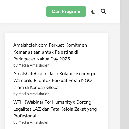
Switch
Cari Program
Open
to
Search
dark
mode
Amalsholeh.com Perkuat Komitmen
Kemanusiaan untuk Palestina di
Peringatan Nakba Day 2025
by Media Amalsholeh
Amalsholeh.com Jalin Kolaborasi dengan
Wamenlu RI untuk Perkuat Peran NGO
Islam di Kancah Global
by Media Amalsholeh
WFH (Webinar For Humanity): Dorong
Legalitas LAZ dan Tata Kelola Zakat yang
Profesional
by Media Amalsholeh