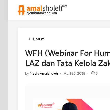
Skip
to
content
Posted
Umum
in
WFH (Webinar For Huma
LAZ dan Tata Kelola Za
by
Media Amalsholeh
•
April 25, 2025
•
0