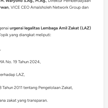
. H. Waryono S.Ag., M.Ag.
, Direktur Pemberdayaan
rwan
, VICE CEO Amalsholeh Network Group dan
genai
urgensi legalitas Lembaga Amil Zakat (LAZ)
opik yang diangkat meliputi:
,
PMA No. 19 Tahun 2024,
 terhadap LAZ,
 Tahun 2011 tentang Pengelolaan Zakat,
ana zakat yang transparan.