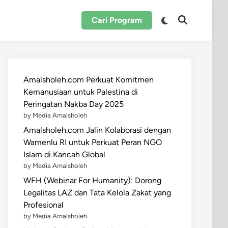
Switch
Cari Program
Open
to
Search
dark
mode
Amalsholeh.com Perkuat Komitmen
Kemanusiaan untuk Palestina di
Peringatan Nakba Day 2025
by Media Amalsholeh
Amalsholeh.com Jalin Kolaborasi dengan
Wamenlu RI untuk Perkuat Peran NGO
Islam di Kancah Global
by Media Amalsholeh
WFH (Webinar For Humanity): Dorong
Legalitas LAZ dan Tata Kelola Zakat yang
Profesional
by Media Amalsholeh