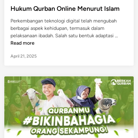
o
s
Hukum Qurban Online Menurut Islam
t
Perkembangan teknologi digital telah mengubah
e
berbagai aspek kehidupan, termasuk dalam
d
H
pelaksanaan ibadah. Salah satu bentuk adaptasi …
i
u
Read more
n
k
April 21, 2025
u
m
Q
u
r
b
a
n
O
n
l