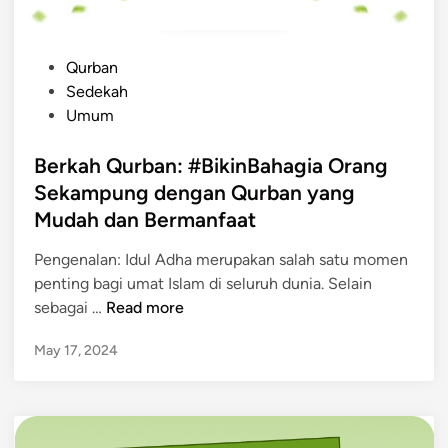
i
n
e
P
Qurban
M
o
Sedekah
e
s
Umum
n
t
u
e
Berkah Qurban: #BikinBahagia Orang
r
d
Sekampung dengan Qurban yang
u
i
Mudah dan Bermanfaat
t
n
I
Pengenalan: Idul Adha merupakan salah satu momen
s
penting bagi umat Islam di seluruh dunia. Selain
l
B
sebagai …
Read more
a
e
m
May 17, 2024
r
k
a
h