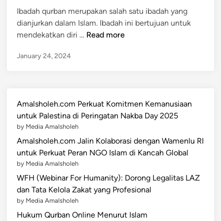
d
a
Ibadah qurban merupakan salah satu ibadah yang
i
O
dianjurkan dalam Islam. Ibadah ini bertujuan untuk
n
r
T
mendekatkan diri …
Read more
a
a
n
January 24, 2024
b
g
u
S
n
e
g
k
Amalsholeh.com Perkuat Komitmen Kemanusiaan
a
a
untuk Palestina di Peringatan Nakba Day 2025
n
m
by Media Amalsholeh
Q
p
Amalsholeh.com Jalin Kolaborasi dengan Wamenlu RI
u
u
untuk Perkuat Peran NGO Islam di Kancah Global
r
n
by Media Amalsholeh
b
g
a
WFH (Webinar For Humanity): Dorong Legalitas LAZ
d
n
dan Tata Kelola Zakat yang Profesional
e
:
by Media Amalsholeh
n
S
Hukum Qurban Online Menurut Islam
g