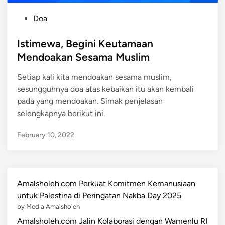
P
Doa
o
s
Istimewa, Begini Keutamaan
t
Mendoakan Sesama Muslim
e
Setiap kali kita mendoakan sesama muslim,
d
sesungguhnya doa atas kebaikan itu akan kembali
i
pada yang mendoakan. Simak penjelasan
n
selengkapnya berikut ini.
February 10, 2022
Amalsholeh.com Perkuat Komitmen Kemanusiaan
untuk Palestina di Peringatan Nakba Day 2025
by Media Amalsholeh
Amalsholeh.com Jalin Kolaborasi dengan Wamenlu RI