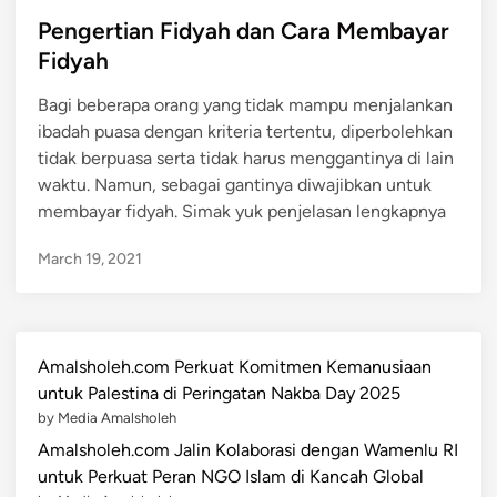
o
s
Pengertian Fidyah dan Cara Membayar
t
Fidyah
e
Bagi beberapa orang yang tidak mampu menjalankan
d
ibadah puasa dengan kriteria tertentu, diperbolehkan
i
tidak berpuasa serta tidak harus menggantinya di lain
n
waktu. Namun, sebagai gantinya diwajibkan untuk
membayar fidyah. Simak yuk penjelasan lengkapnya
March 19, 2021
Amalsholeh.com Perkuat Komitmen Kemanusiaan
untuk Palestina di Peringatan Nakba Day 2025
by Media Amalsholeh
Amalsholeh.com Jalin Kolaborasi dengan Wamenlu RI
untuk Perkuat Peran NGO Islam di Kancah Global