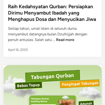
o
s
Raih Kedahsyatan Qurban: Persiapkan
t
Dirimu Menyambut Ibadah yang
e
Menghapus Dosa dan Menyucikan Jiwa
d
i
Setiap tahun, umat Islam di seluruh dunia
n
menyambut datangnya bulan Dzulhijjah dengan
R
penuh antusias. Salah satu …
Read more
a
April 16, 2025
i
h
K
e
d
a
h
s
y
a