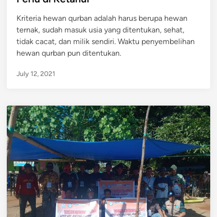
a
r
e
d
a
Kriteria hewan qurban adalah harus berupa hewan
d
a
k
ternak, sudah masuk usia yang ditentukan, sehat,
i
h
t
tidak cacat, dan milik sendiri. Waktu penyembelihan
n
y
i
hewan qurban pun ditentukan.
a
s
n
July 12, 2021
u
g
n
M
t
e
u
n
k
g
M
h
e
a
n
p
u
u
n
s
a
D
i
o
k