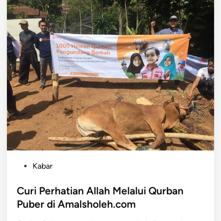
P
Kabar
o
s
Curi Perhatian Allah Melalui Qurban
t
Puber di Amalsholeh.com
e