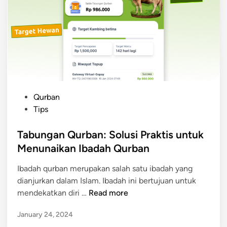
t
a
n
Q
u
r
b
a
P
Qurban
n
o
Tips
:
s
P
t
Tabungan Qurban: Solusi Praktis untuk
e
e
Menunaikan Ibadah Qurban
r
d
s
Ibadah qurban merupakan salah satu ibadah yang
i
i
dianjurkan dalam Islam. Ibadah ini bertujuan untuk
n
a
T
mendekatkan diri …
Read more
p
a
k
January 24, 2024
b
a