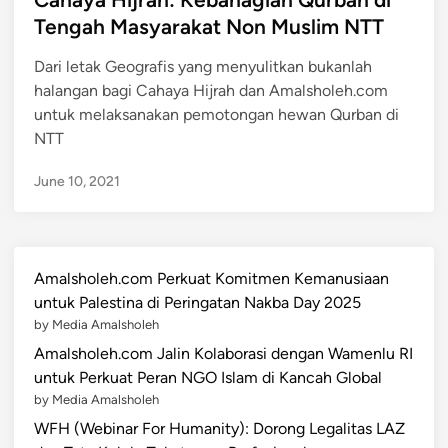
t
Tengah Masyarakat Non Muslim NTT
e
Dari letak Geografis yang menyulitkan bukanlah
d
halangan bagi Cahaya Hijrah dan Amalsholeh.com
i
untuk melaksanakan pemotongan hewan Qurban di
n
NTT
June 10, 2021
Amalsholeh.com Perkuat Komitmen Kemanusiaan
untuk Palestina di Peringatan Nakba Day 2025
by Media Amalsholeh
Amalsholeh.com Jalin Kolaborasi dengan Wamenlu RI
untuk Perkuat Peran NGO Islam di Kancah Global
by Media Amalsholeh
WFH (Webinar For Humanity): Dorong Legalitas LAZ