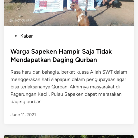
s
a
a
n
d
I
a
b
n
a
P
Kabar
M
d
o
e
a
s
Warga Sapeken Hampir Saja Tidak
n
h
t
Mendapatkan Daging Qurban
y
Q
e
u
Rasa haru dan bahagia, berkat kuasa Allah SWT dalam
u
d
c
menggerakan hati siapapun dalam pengupayaan agar
r
i
i
bisa terlaksananya Qurban. Akhirnya masyarakat di
b
n
k
Pagerungan Kecil, Pulau Sapeken dapat merasakan
a
a
daging qurban
n
n
J
June 11, 2021
i
w
a