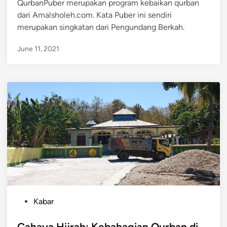
QurbanPuber merupakan program kebaikan qurban
d
dari Amalsholeh.com. Kata Puber ini sendiri
i
merupakan singkatan dari Pengundang Berkah.
n
June 11, 2021
P
Kabar
o
s
Cahaya Hijrah: Kebahagian Qurban di