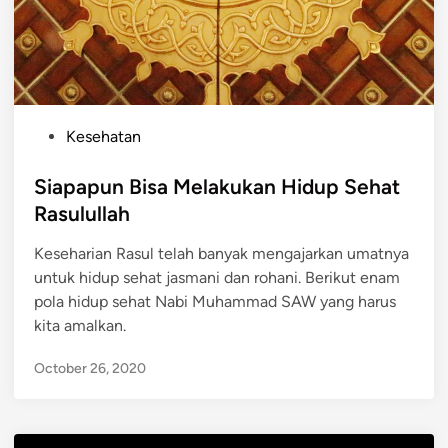
P
Kesehatan
o
s
Siapapun Bisa Melakukan Hidup Sehat
t
Rasulullah
e
Keseharian Rasul telah banyak mengajarkan umatnya
d
untuk hidup sehat jasmani dan rohani. Berikut enam
i
pola hidup sehat Nabi Muhammad SAW yang harus
n
kita amalkan.
October 26, 2020