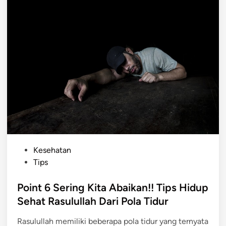
P
Kesehatan
o
Tips
s
t
Point 6 Sering Kita Abaikan!! Tips Hidup
e
Sehat Rasulullah Dari Pola Tidur
d
Rasulullah memiliki beberapa pola tidur yang ternyata
i