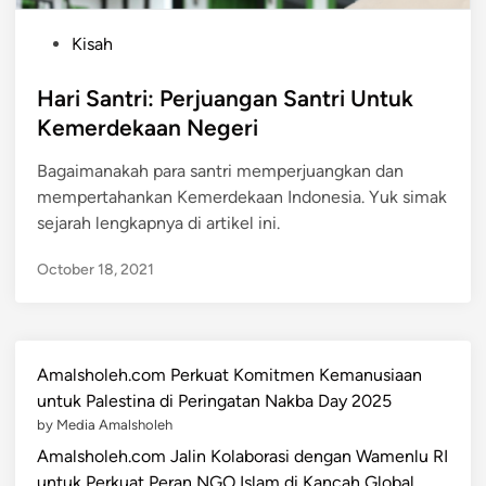
P
Kisah
o
s
Hari Santri: Perjuangan Santri Untuk
t
Kemerdekaan Negeri
e
Bagaimanakah para santri memperjuangkan dan
d
mempertahankan Kemerdekaan Indonesia. Yuk simak
i
sejarah lengkapnya di artikel ini.
n
October 18, 2021
Amalsholeh.com Perkuat Komitmen Kemanusiaan
untuk Palestina di Peringatan Nakba Day 2025
by Media Amalsholeh
Amalsholeh.com Jalin Kolaborasi dengan Wamenlu RI
untuk Perkuat Peran NGO Islam di Kancah Global