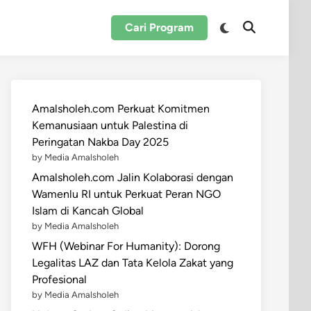
Switch
Cari Program
Open
to
Search
dark
mode
Amalsholeh.com Perkuat Komitmen
Kemanusiaan untuk Palestina di
Peringatan Nakba Day 2025
by Media Amalsholeh
Amalsholeh.com Jalin Kolaborasi dengan
Wamenlu RI untuk Perkuat Peran NGO
Islam di Kancah Global
by Media Amalsholeh
WFH (Webinar For Humanity): Dorong
Legalitas LAZ dan Tata Kelola Zakat yang
Profesional
by Media Amalsholeh