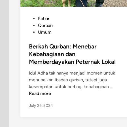
P
Kabar
o
Qurban
s
Umum
t
e
Berkah Qurban: Menebar
d
Kebahagiaan dan
i
Memberdayakan Peternak Lokal
n
Idul Adha tak hanya menjadi momen untuk
menunaikan ibadah qurban, tetapi juga
B
kesempatan untuk berbagi kebahagiaan …
e
Read more
r
July 25, 2024
k
a
h