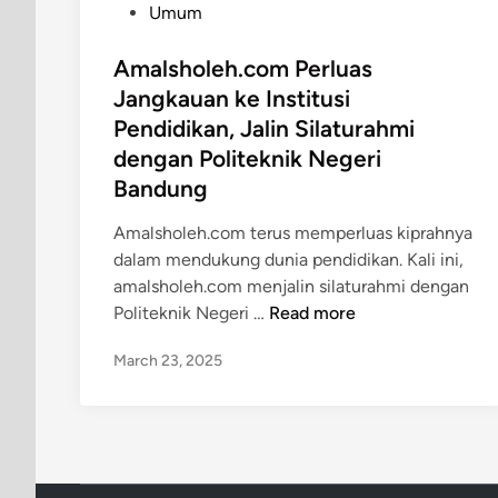
P
Umum
o
s
Amalsholeh.com Perluas
t
Jangkauan ke Institusi
e
Pendidikan, Jalin Silaturahmi
d
dengan Politeknik Negeri
i
Bandung
n
Amalsholeh.com terus memperluas kiprahnya
dalam mendukung dunia pendidikan. Kali ini,
amalsholeh.com menjalin silaturahmi dengan
A
Politeknik Negeri …
Read more
m
March 23, 2025
a
l
s
h
o