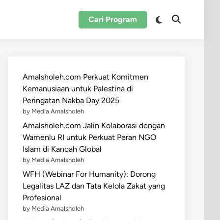
Switch
Cari Program
Open
to
Search
dark
mode
Amalsholeh.com Perkuat Komitmen
Kemanusiaan untuk Palestina di
Peringatan Nakba Day 2025
by Media Amalsholeh
Amalsholeh.com Jalin Kolaborasi dengan
Wamenlu RI untuk Perkuat Peran NGO
Islam di Kancah Global
by Media Amalsholeh
WFH (Webinar For Humanity): Dorong
Legalitas LAZ dan Tata Kelola Zakat yang
Profesional
by Media Amalsholeh