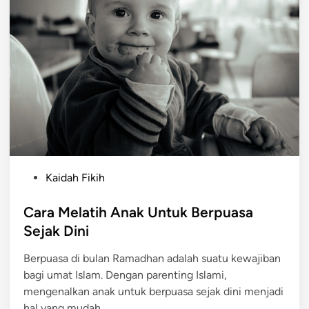
P
Kaidah Fikih
o
s
Cara Melatih Anak Untuk Berpuasa
t
Sejak Dini
e
Berpuasa di bulan Ramadhan adalah suatu kewajiban
d
bagi umat Islam. Dengan parenting Islami,
i
mengenalkan anak untuk berpuasa sejak dini menjadi
n
hal yang mudah.