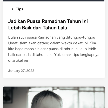
P
Tips
o
s
Jadikan Puasa Ramadhan Tahun Ini
t
Lebih Baik dari Tahun Lalu
e
Bulan suci puasa Ramadhan yang ditunggu-tunggu
d
Umat Islam akan datang dalam waktu dekat ini. Kira-
i
kira bagaimana sih agar puasa di tahun ini jauh lebih
n
baik daripada di tahun lalu. Yuk simak tips lengkapnya
di artikel ini
January 27, 2022