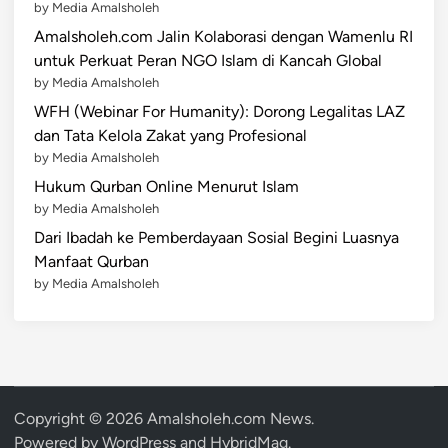
by Media Amalsholeh
r
Amalsholeh.com Jalin Kolaborasi dengan Wamenlu RI
b
untuk Perkuat Peran NGO Islam di Kancah Global
a
by Media Amalsholeh
n
:
WFH (Webinar For Humanity): Dorong Legalitas LAZ
M
dan Tata Kelola Zakat yang Profesional
e
by Media Amalsholeh
n
Hukum Qurban Online Menurut Islam
e
by Media Amalsholeh
b
Dari Ibadah ke Pemberdayaan Sosial Begini Luasnya
a
Manfaat Qurban
r
by Media Amalsholeh
K
e
b
a
h
Copyright © 2026
Amalsholeh.com News
.
a
Powered by
WordPress
and
HybridMag
.
g