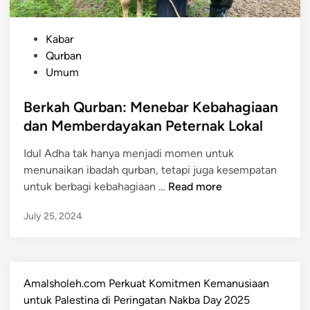
P
Kabar
o
Qurban
s
Umum
t
e
Berkah Qurban: Menebar Kebahagiaan
d
dan Memberdayakan Peternak Lokal
i
Idul Adha tak hanya menjadi momen untuk
n
menunaikan ibadah qurban, tetapi juga kesempatan
B
untuk berbagi kebahagiaan …
Read more
e
July 25, 2024
r
k
a
h
Amalsholeh.com Perkuat Komitmen Kemanusiaan
Q
untuk Palestina di Peringatan Nakba Day 2025
u