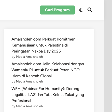
Switch
Cari Program
Open
to
Search
dark
mode
Amalsholeh.com Perkuat Komitmen
Kemanusiaan untuk Palestina di
Peringatan Nakba Day 2025
by Media Amalsholeh
Amalsholeh.com Jalin Kolaborasi dengan
Wamenlu RI untuk Perkuat Peran NGO
Islam di Kancah Global
by Media Amalsholeh
WFH (Webinar For Humanity): Dorong
Legalitas LAZ dan Tata Kelola Zakat yang
Profesional
by Media Amalsholeh