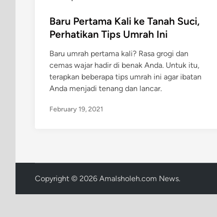
o
s
Baru Pertama Kali ke Tanah Suci,
t
Perhatikan Tips Umrah Ini
e
Baru umrah pertama kali? Rasa grogi dan
d
cemas wajar hadir di benak Anda. Untuk itu,
i
terapkan beberapa tips umrah ini agar ibatan
n
Anda menjadi tenang dan lancar.
February 19, 2021
Copyright © 2026
Amalsholeh.com News
.