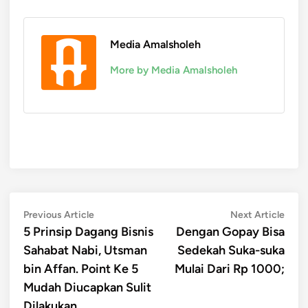
Media Amalsholeh
More by Media Amalsholeh
Post
Previous
Next
Previous Article
Next Article
article:
artic
5 Prinsip Dagang Bisnis
Dengan Gopay Bisa
navigation
Sahabat Nabi, Utsman
Sedekah Suka-suka
bin Affan. Point Ke 5
Mulai Dari Rp 1000;
Mudah Diucapkan Sulit
Dilakukan