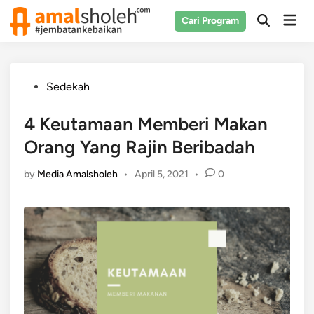
Skip
Mai
Cari Program
to
Open
Men
Search
content
Posted
Sedekah
in
4 Keutamaan Memberi Makan
Orang Yang Rajin Beribadah
by
Media Amalsholeh
•
April 5, 2021
•
0