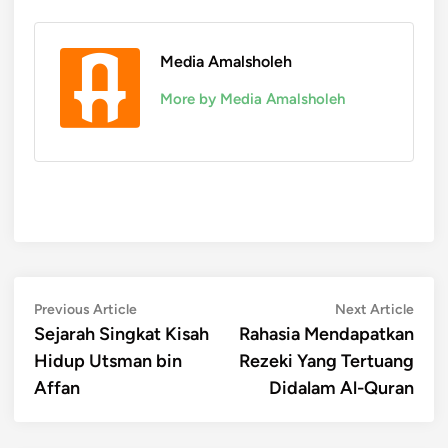
Media Amalsholeh
More by Media Amalsholeh
Post
Previous
Next
Previous Article
Next Article
article:
artic
Sejarah Singkat Kisah
Rahasia Mendapatkan
navigation
Hidup Utsman bin
Rezeki Yang Tertuang
Affan
Didalam Al-Quran