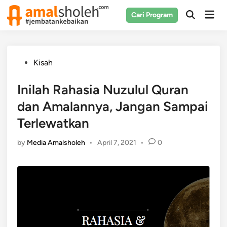
Skip
Mai
Cari Program
to
Open
Men
Search
content
Posted
Kisah
in
Inilah Rahasia Nuzulul Quran
dan Amalannya, Jangan Sampai
Terlewatkan
by
Media Amalsholeh
•
April 7, 2021
•
0