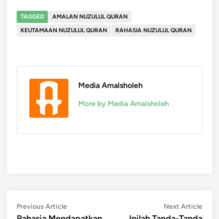
TAGGED
AMALAN NUZULUL QURAN
KEUTAMAAN NUZULUL QURAN
RAHASIA NUZULUL QURAN
Media Amalsholeh
More by Media Amalsholeh
Post
Previous
Next
Previous Article
Next Article
article:
artic
Rahasia Mendapatkan
Inilah Tanda-Tanda