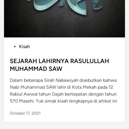
P
Kisah
o
s
SEJARAH LAHIRNYA RASULULLAH
t
MUHAMMAD SAW
e
Dalam beberapa Sirah Nabawiyah disebutkan bahwa
d
Nabi Muhammad SAW lahir di Kota Mekah pada 12
i
Rabiul Awwal tahun Gajah bertepatan dengan tahun
n
570 Masehi. Yuk simak kisah lengkapnya di artikel ini
October 17, 2021