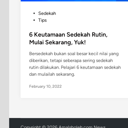
P
Sedekah
o
Tips
s
t
6 Keutamaan Sedekah Rutin,
e
Mulai Sekarang, Yuk!
d
Bersedekah bukan soal besar kecil nilai yang
i
diberikan, tetapi seberapa sering sedekah
n
rutin dilakukan. Pelajari 6 keutamaan sedekah
dan mulailah sekarang.
February 10, 2022
Copyright © 2026
Amalsholeh.com News
.