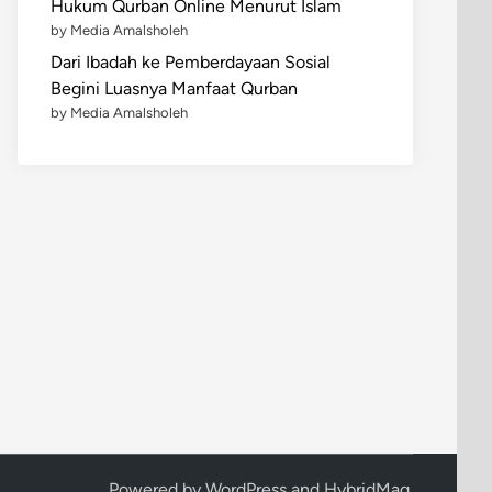
Hukum Qurban Online Menurut Islam
by Media Amalsholeh
Dari Ibadah ke Pemberdayaan Sosial
Begini Luasnya Manfaat Qurban
by Media Amalsholeh
Powered by
WordPress
and
HybridMag
.