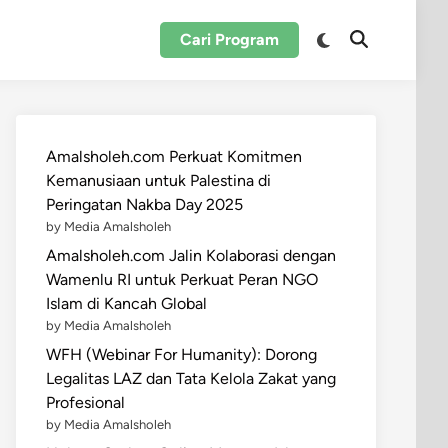
Switch
Cari Program
Open
to
Search
dark
mode
Amalsholeh.com Perkuat Komitmen
Kemanusiaan untuk Palestina di
Peringatan Nakba Day 2025
by Media Amalsholeh
Amalsholeh.com Jalin Kolaborasi dengan
Wamenlu RI untuk Perkuat Peran NGO
Islam di Kancah Global
by Media Amalsholeh
WFH (Webinar For Humanity): Dorong
Legalitas LAZ dan Tata Kelola Zakat yang
Profesional
by Media Amalsholeh