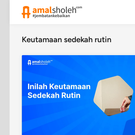
Skip
to
content
Keutamaan sedekah rutin