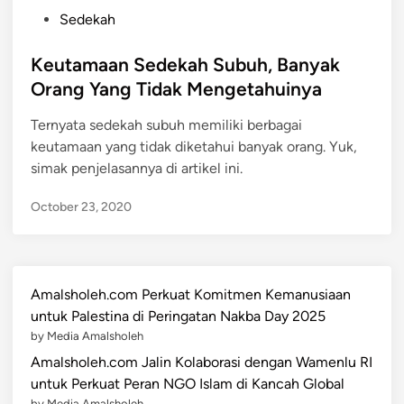
P
Sedekah
o
s
Keutamaan Sedekah Subuh, Banyak
t
Orang Yang Tidak Mengetahuinya
e
Ternyata sedekah subuh memiliki berbagai
d
keutamaan yang tidak diketahui banyak orang. Yuk,
i
simak penjelasannya di artikel ini.
n
October 23, 2020
Amalsholeh.com Perkuat Komitmen Kemanusiaan
untuk Palestina di Peringatan Nakba Day 2025
by Media Amalsholeh
Amalsholeh.com Jalin Kolaborasi dengan Wamenlu RI
untuk Perkuat Peran NGO Islam di Kancah Global
by Media Amalsholeh