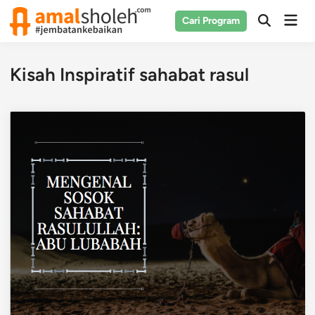
Skip
Mai
Cari Program
to
Open
Men
Search
content
Kisah Inspiratif sahabat rasul