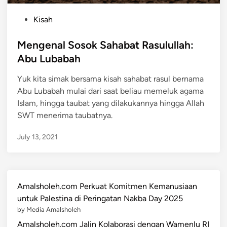
P
Kisah
o
s
Mengenal Sosok Sahabat Rasulullah:
t
Abu Lubabah
e
Yuk kita simak bersama kisah sahabat rasul bernama
d
Abu Lubabah mulai dari saat beliau memeluk agama
i
Islam, hingga taubat yang dilakukannya hingga Allah
n
SWT menerima taubatnya.
July 13, 2021
Amalsholeh.com Perkuat Komitmen Kemanusiaan
untuk Palestina di Peringatan Nakba Day 2025
by Media Amalsholeh
Amalsholeh.com Jalin Kolaborasi dengan Wamenlu RI