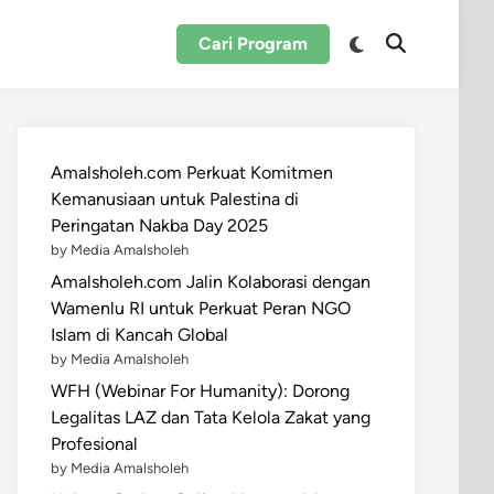
Switch
Cari Program
Open
to
Search
dark
mode
Amalsholeh.com Perkuat Komitmen
Kemanusiaan untuk Palestina di
Peringatan Nakba Day 2025
by Media Amalsholeh
Amalsholeh.com Jalin Kolaborasi dengan
Wamenlu RI untuk Perkuat Peran NGO
Islam di Kancah Global
by Media Amalsholeh
WFH (Webinar For Humanity): Dorong
Legalitas LAZ dan Tata Kelola Zakat yang
Profesional
by Media Amalsholeh