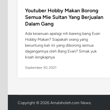
o
s
Youtuber Hobby Makan Borong
t
Semua Mie Sultan Yang Berjualan
e
Dalam Gang
d
i
Ada keseruan apalagi nih bareng bang Evan
n
Hobby Makan? Siapakah orang yang
beruntung kali ini yang diborong semua
dagangannya oleh Bang Evan? Simak yuk
kisah lengkapnya
September 30, 2021
Copyright © 2026
Amalsholeh.com News
.