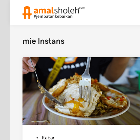
Skip
to
content
mie Instans
P
Kabar