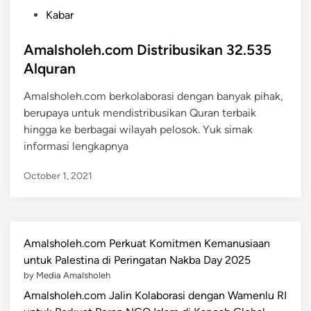
P
Kabar
o
s
Amalsholeh.com Distribusikan 32.535
t
Alquran
e
Amalsholeh.com berkolaborasi dengan banyak pihak,
d
berupaya untuk mendistribusikan Quran terbaik
i
hingga ke berbagai wilayah pelosok. Yuk simak
n
informasi lengkapnya
October 1, 2021
Amalsholeh.com Perkuat Komitmen Kemanusiaan
untuk Palestina di Peringatan Nakba Day 2025
by Media Amalsholeh
Amalsholeh.com Jalin Kolaborasi dengan Wamenlu RI