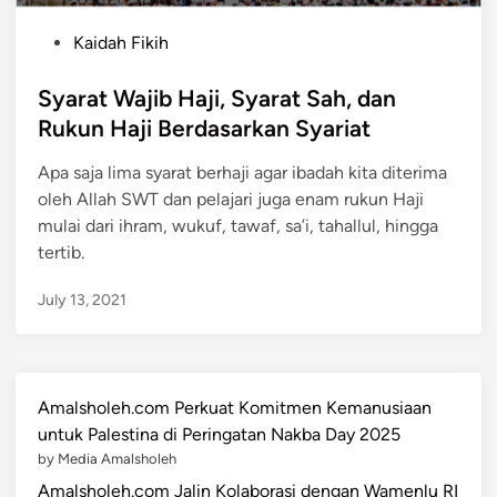
P
Kaidah Fikih
o
s
Syarat Wajib Haji, Syarat Sah, dan
t
Rukun Haji Berdasarkan Syariat
e
Apa saja lima syarat berhaji agar ibadah kita diterima
d
oleh Allah SWT dan pelajari juga enam rukun Haji
i
mulai dari ihram, wukuf, tawaf, sa’i, tahallul, hingga
n
tertib.
July 13, 2021
Amalsholeh.com Perkuat Komitmen Kemanusiaan
untuk Palestina di Peringatan Nakba Day 2025
by Media Amalsholeh
Amalsholeh.com Jalin Kolaborasi dengan Wamenlu RI