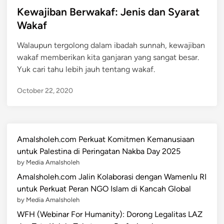
s
Kewajiban Berwakaf: Jenis dan Syarat
t
Wakaf
e
Walaupun tergolong dalam ibadah sunnah, kewajiban
d
wakaf memberikan kita ganjaran yang sangat besar.
i
Yuk cari tahu lebih jauh tentang wakaf.
n
October 22, 2020
Amalsholeh.com Perkuat Komitmen Kemanusiaan
untuk Palestina di Peringatan Nakba Day 2025
by Media Amalsholeh
Amalsholeh.com Jalin Kolaborasi dengan Wamenlu RI
untuk Perkuat Peran NGO Islam di Kancah Global
by Media Amalsholeh
WFH (Webinar For Humanity): Dorong Legalitas LAZ