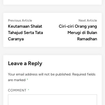
Post
Previous
Next
Previous Article
Next Article
article:
artic
Keutamaan Shalat
Ciri-ciri Orang yang
navigation
Tahajud Serta Tata
Merugi di Bulan
Caranya
Ramadhan
Leave a Reply
Your email address will not be published.
Required fields
are marked
*
COMMENT
*