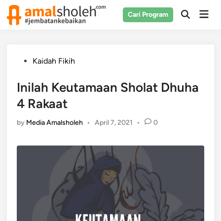
Skip
Mai
Cari Program
to
Open
Men
Search
content
Posted
Kaidah Fikih
in
Inilah Keutamaan Sholat Dhuha
4 Rakaat
by
Media Amalsholeh
•
April 7, 2021
•
0