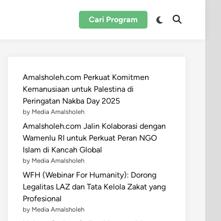
Switch
Cari Program
Open
to
Search
dark
mode
Amalsholeh.com Perkuat Komitmen
Kemanusiaan untuk Palestina di
Peringatan Nakba Day 2025
by Media Amalsholeh
Amalsholeh.com Jalin Kolaborasi dengan
Wamenlu RI untuk Perkuat Peran NGO
Islam di Kancah Global
by Media Amalsholeh
WFH (Webinar For Humanity): Dorong
Legalitas LAZ dan Tata Kelola Zakat yang
Profesional
by Media Amalsholeh