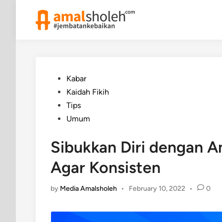
Skip
to
content
Posted
Kabar
in
Kaidah Fikih
Tips
Umum
Sibukkan Diri dengan A
Agar Konsisten
by
Media Amalsholeh
•
February 10, 2022
•
0