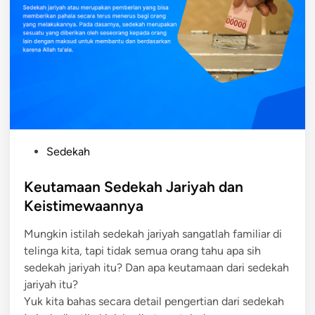
P
Sedekah
o
s
Keutamaan Sedekah Jariyah dan
t
Keistimewaannya
e
Mungkin istilah sedekah jariyah sangatlah familiar di
d
telinga kita, tapi tidak semua orang tahu apa sih
i
sedekah jariyah itu? Dan apa keutamaan dari sedekah
n
jariyah itu?
Yuk kita bahas secara detail pengertian dari sedekah