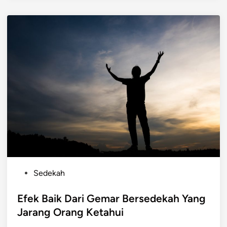
P
Sedekah
o
s
Efek Baik Dari Gemar Bersedekah Yang
t
Jarang Orang Ketahui
e