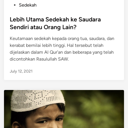
P
Sedekah
o
s
Lebih Utama Sedekah ke Saudara
t
Sendiri atau Orang Lain?
e
Keutamaan sedekah kepada orang tua, saudara, dan
d
kerabat bernilai lebih tinggi. Hal tersebut telah
i
dijelaskan dalam Al Qur’an dan beberapa yang telah
n
dicontohkan Rasulullah SAW.
July 12, 2021