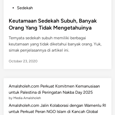
P
Sedekah
o
s
Keutamaan Sedekah Subuh, Banyak
t
Orang Yang Tidak Mengetahuinya
e
Ternyata sedekah subuh memiliki berbagai
d
keutamaan yang tidak diketahui banyak orang. Yuk,
i
simak penjelasannya di artikel ini.
n
October 23, 2020
Amalsholeh.com Perkuat Komitmen Kemanusiaan
untuk Palestina di Peringatan Nakba Day 2025
by Media Amalsholeh
Amalsholeh.com Jalin Kolaborasi dengan Wamenlu RI
untuk Perkuat Peran NGO Islam di Kancah Global