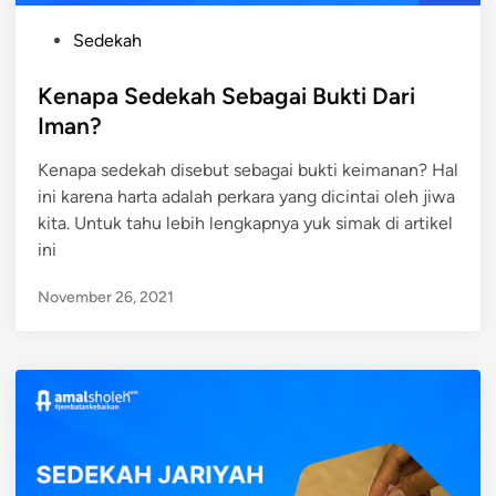
P
Sedekah
o
s
Kenapa Sedekah Sebagai Bukti Dari
t
Iman?
e
Kenapa sedekah disebut sebagai bukti keimanan? Hal
d
ini karena harta adalah perkara yang dicintai oleh jiwa
i
kita. Untuk tahu lebih lengkapnya yuk simak di artikel
n
ini
November 26, 2021