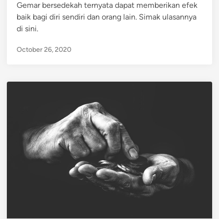
Gemar bersedekah ternyata dapat memberikan efek
d
baik bagi diri sendiri dan orang lain. Simak ulasannya
i
di sini.
n
October 26, 2020